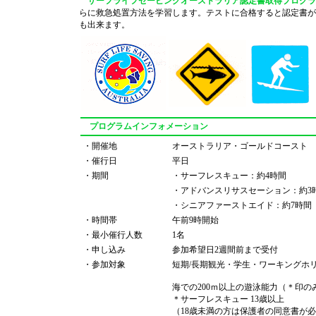
サーフライフセービングオーストラリア認定書取得プログラ
らに救急処置方法を学習します。テストに合格すると認定書が
も出来ます。
プログラムインフォメーション
・開催地
オーストラリア・ゴールドコースト
・催行日
平日
・期間
・サーフレスキュー：約4時間
・アドバンスリサスセーション：約3
・シニアファーストエイド：約7時間
・時間帯
午前9時開始
・最小催行人数
1名
・申し込み
参加希望日2週間前まで受付
・参加対象
短期/長期観光・学生・ワーキングホ
海での200ｍ以上の遊泳能力（＊印の
＊サーフレスキュー 13歳以上
（18歳未満の方は保護者の同意書が