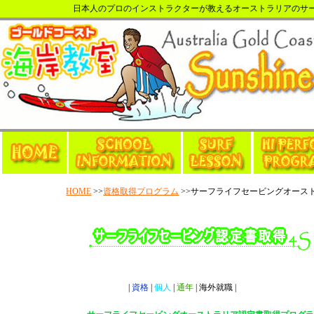
日本人のプロのインストラクターが教えるオーストラリアのサー
HOME
>>
資格取得プログラム
>>サーフライフセービングオース
|
資格
|
個人
|
通年
| 海外就職 |